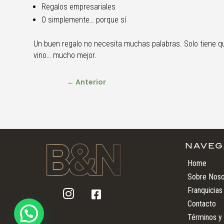
Regalos empresariales
O simplemente… porque sí
Un buen regalo no necesita muchas palabras. Solo tiene que
vino… mucho mejor.
←
Anterior
NAVEG
Home
Sobre Noso
Franquicias


Contacto
Términos y