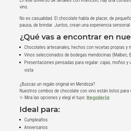
En ese universo de detalles con intención, hay una combin
vino.
No es casualidad. El chocolate habla de placer, de pequeños
pausa, de brindar. Juntos, crean una experiencia sensorial
¿Qué vas a encontrar en nu
Chocolates artesanales, hechos con recetas propias y m
Vinos seleccionados de bodegas mendocinas (Malbec, B
Presentaciones pensadas para regalar: cajas, moños y 
vista
¿Buscas un regalo original en Mendoza?
Nuestros combos de chocolate con vino están listos para 
Regaleria
✨ Mira las opciones y elegí el tuyo:
Ideal para:
Cumpleaños
Aniversarios