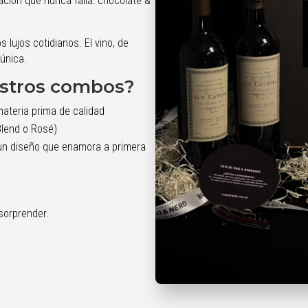
ación que nunca falla: chocolate &
 lujos cotidianos. El vino, de
 única.
estros combos?
ateria prima de calidad
lend o Rosé)
un diseño que enamora a primera
sorprender.