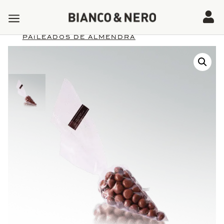
a

5
5
5
Tienda
Productos
VARIOS
PAILEADOS DE ALMENDRA