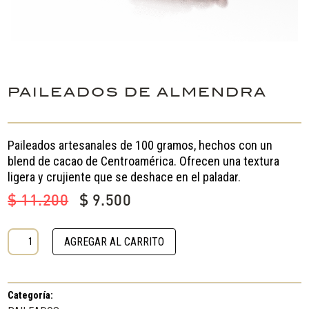
PAILEADOS DE ALMENDRA
Paileados artesanales de 100 gramos, hechos con un
blend de cacao de Centroamérica. Ofrecen una textura
ligera y crujiente que se deshace en el paladar.
El
El
$
11.200
$
9.500
precio
precio
original
actual
PAILEADOS
AGREGAR AL CARRITO
era:
es:
DE
$ 11.200.
$ 9.500.
ALMENDRA
cantidad
Categoría: