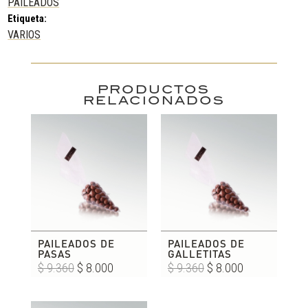
PAILEADOS
Etiqueta:
VARIOS
PRODUCTOS
RELACIONADOS
PAILEADOS DE
PAILEADOS DE
PASAS
GALLETITAS
El
El
El
El
$
9.360
$
8.000
$
9.360
$
8.000
precio
precio
precio
precio
original
actual
original
actual