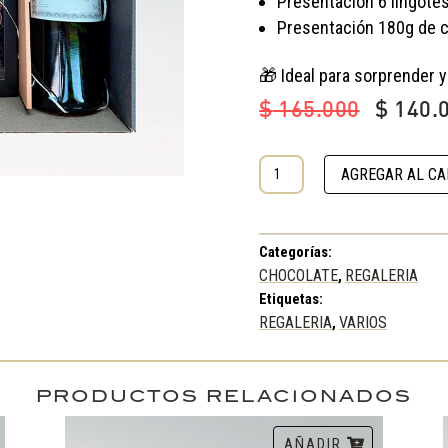
Presentación 6 lingote
Presentación 180g de 
🎁 Ideal para sorprender y
El
$
165.000
$
140.
precio
origina
BOX
era:
AGREGAR AL CA
CUMPLEAÑOS
$ 165.
3
cantidad
Categorías:
CHOCOLATE
REGALERIA
,
Etiquetas:
REGALERIA
VARIOS
,
PRODUCTOS RELACIONADOS
AÑADIR