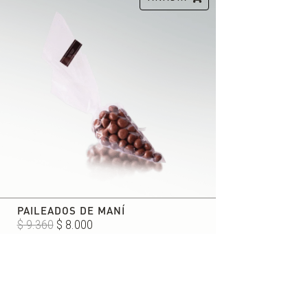
PAILEADOS DE MANÍ
El
El
$
9.360
$
8.000
precio
precio
original
actual
era:
es:
$ 9.360.
$ 8.000.