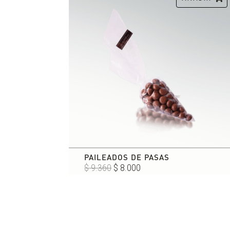
PAILEADOS DE PASAS
El
El
$
9.360
$
8.000
precio
precio
original
actual
era:
es:
$ 9.360.
$ 8.000.