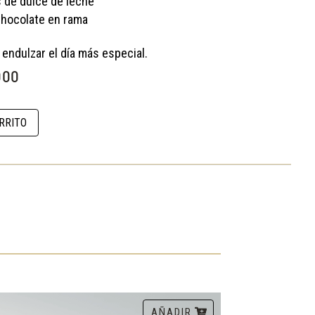
s de dulce de leche
chocolate en rama
 endulzar el día más especial.
El
000
precio
l
actual
es:
RRITO
000.
$ 140.000.
AÑADIR