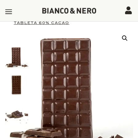
a

5
5
Tienda
Productos
TABLETA 60% CACAO