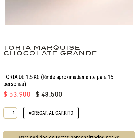
TORTA MARQUISE
CHOCOLATE GRANDE
TORTA DE 1.5 KG (Rinde aproximadamente para 15
personas)
El
El
$
53.900
$
48.500
precio
precio
original
actual
TORTA
AGREGAR AL CARRITO
era:
es:
MARQUISE
$ 53.900.
$ 48.500.
CHOCOLATE
GRANDE
Para pedidos de tortas personalizados por kg