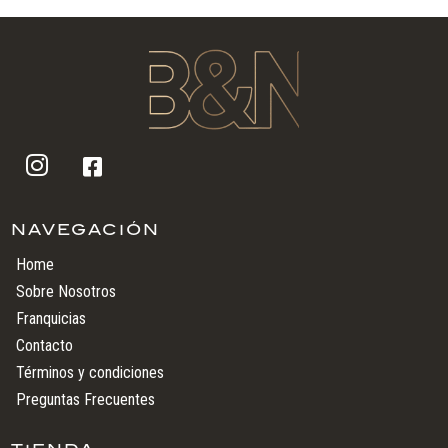
era:
es:
$ 9.360.
$ 8.000.


NAVEGACIÓN
Home
Sobre Nosotros
Franquicias
Contacto
Términos y condiciones
Preguntas Frecuentes