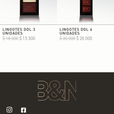
LINGOTES DDL 3
LINGOTES DDL 6
UNIDADES
UNIDADES
El
El
El
El
$
18.000
$
15.300
$
30.000
$
26.000
precio
precio
precio
precio
original
actual
original
actual
era:
es:
era:
es:
$ 18.000.
$ 15.300.
$ 30.000.
$ 26.000.

