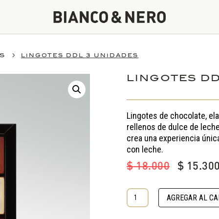
5
OS
LINGOTES DDL 3 UNIDADES
LINGOTES DD
Lingotes de chocolate, el
rellenos de dulce de leche
crea una experiencia únic
con leche.
El
$
18.000
$
15.30
precio
original
LINGOTES
era:
AGREGAR AL CA
DDL
$ 18.000
3