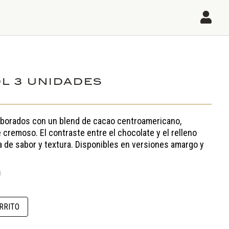

L 3 UNIDADES
aborados con un blend de cacao centroamericano,
 cremoso. El contraste entre el chocolate y el relleno
a de sabor y textura. Disponibles en versiones amargo y
El
0
precio
actual
es:
RRITO
.
$ 15.300.