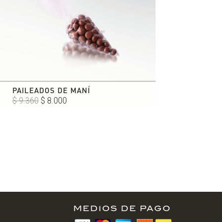
PAILEADOS DE MANÍ
El
El
$
9.360
$
8.000
precio
precio
original
actual
era:
es:
$ 9.360.
$ 8.000.
MEDIOS DE PAGO